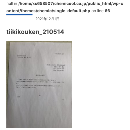
null in
/home/xs658507/chemicool.co.jp/public_html/wp-c
ontent/themes/chemic/single-default.php
on line
66
2021年12月1日
tiikikouken_210514