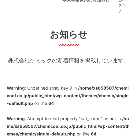
2-1
7
お知らせ
株式会社ケミックの新着情報を掲載しています。
Warning
: Undefined array key 0 in
/home/xs658507/chemi
cool.co.jp/public_html/wp-content/themes/chemic/single
-default.php
on line
64
Warning
: Attempt to read property "cat_name" on null in
/ho
me/xs658507/chemicool.co.jp/public_html/wp-content/th
emes/chemic/single-default.php
on line
64